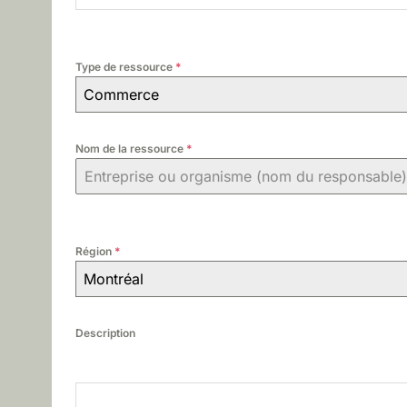
e
n
Type de ressource
*
Commerce
t
a
Nom de la ressource
*
l
e
Région
*
Montréal
Description