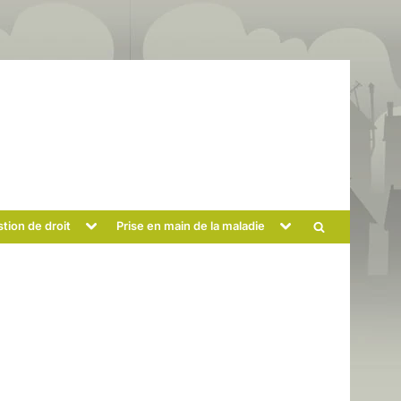
Toggle
Toggle
tion de droit
Prise en main de la maladie
Toggle
sub-
sub-
menu
menu
search
form