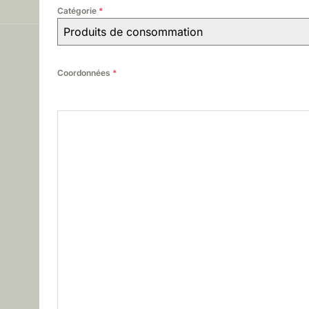
e
Catégorie
*
Produits de consommation
n
s
Coordonnées
*
i
b
i
l
i
t
é