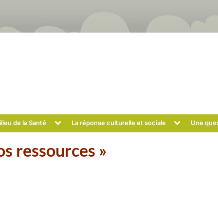
Toggle
Toggle
lieu de la Santé
La réponse culturelle et sociale
Une ques
sub-
sub-
menu
menu
os ressources »