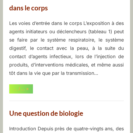
d’une
exposition
dans le corps
aux
agents
déclencheurs”
Les voies d’entrée dans le corps L’exposition à des
Posted
By
juin
ASEQ-
agents initiateurs ou déclencheurs (tableau 1) peut
on
9,
EHAQ
se faire par le système respiratoire, le système
2022
digestif, le contact avec la peau, à la suite du
contact d’agents infectieux, lors de l’injection de
produits, d’interventions médicales, et même aussi
tôt dans la vie que par la transmission…
“Les
… / …
»
déclencheurs
et
les
voies
d’entrée
Une question de biologie
dans
le
corps”
Introduction Depuis près de quatre-vingts ans, des
Posted
By
juin
ASEQ-