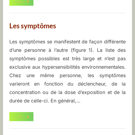
“Obtention
… / …
»
d’un
diagnostic”
Les symptômes
Les symptômes se manifestent de façon différente
Posted
By
juin
ASEQ-
d’une personne à l’autre (figure 1). La liste des
on
9,
EHAQ
symptômes possibles est très large et n’est pas
2022
exclusive aux hypersensibilités environnementales.
Chez une même personne, les symptômes
varieront en fonction du déclencheur, de la
concentration ou de la dose d’exposition et de la
durée de celle-ci. En général,…
“Les
… / …
»
symptômes”