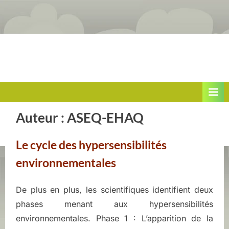
Skip
to
content
Quand
H
l’environnement
Auteur :
ASEQ-EHAQ
y
rend
p
Le cycle des hypersensibilités
malade
environnementales
e
r
De plus en plus, les scientifiques identifient deux
Posted
By
juin
ASEQ-
phases menant aux hypersensibilités
on
s
9,
EHAQ
environnementales. Phase 1 : L’apparition de la
2022