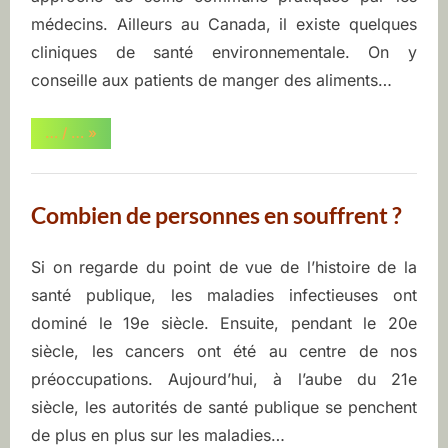
n
médecins. Ailleurs au Canada, il existe quelques
t
cliniques de santé environnementale. On y
conseille aux patients de manger des aliments…
a
“Accès
… / …
»
l
aux
soins”
e
Combien de personnes en souffrent ?
Si on regarde du point de vue de l’histoire de la
Posted
By
juin
ASEQ-
santé publique, les maladies infectieuses ont
on
9,
EHAQ
dominé le 19e siècle. Ensuite, pendant le 20e
2022
siècle, les cancers ont été au centre de nos
préoccupations. Aujourd’hui, à l’aube du 21e
siècle, les autorités de santé publique se penchent
de plus en plus sur les maladies…