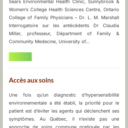
Sears Environmental Health Clinic, Sunnybrook &
n
Women’s College Health Sciences Centre, Ontario
College of Family Physicians – Dr. L. M. Marshall
v
Interrogatoire sur les antécédents Dr Claudia
i
Miller, professeur, Départment of Family &
Community Medecine, University of…
r
o
“Documents
… / …
»
produits
par
n
d’autres
groupes”
Accès aux soins
n
e
Une fois qu’un diagnostic d’hypersensibilité
Posted
By
juin
ASEQ-
environnementale a été établi, la priorité pour le
on
9,
EHAQ
m
patient est d’éviter les agents qui déclenchent ses
2022
e
symptômes. Au Québec, il n’existe pas une
approche de soins commune pratiquée par les