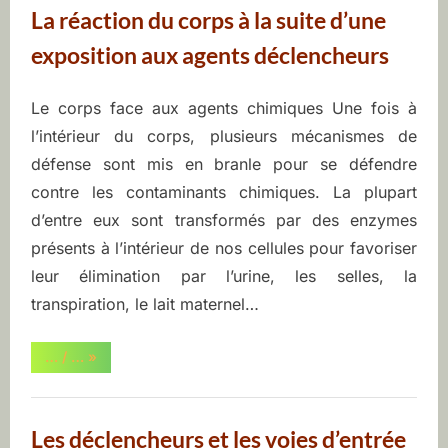
La réaction du corps à la suite d’une
exposition aux agents déclencheurs
Le corps face aux agents chimiques Une fois à
Posted
By
juin
ASEQ-
l’intérieur du corps, plusieurs mécanismes de
on
9,
EHAQ
défense sont mis en branle pour se défendre
2022
contre les contaminants chimiques. La plupart
d’entre eux sont transformés par des enzymes
présents à l’intérieur de nos cellules pour favoriser
leur élimination par l’urine, les selles, la
transpiration, le lait maternel…
“La
… / …
»
réaction
du
corps
à
la
Les déclencheurs et les voies d’entrée
suite