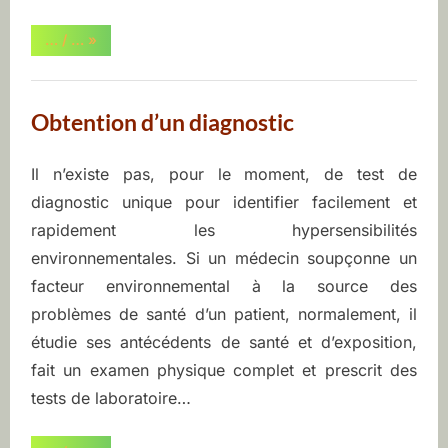
“Combien
… / …
»
de
personnes
en
souffrent
?”
Obtention d’un diagnostic
Il n’existe pas, pour le moment, de test de
Posted
By
juin
ASEQ-
diagnostic unique pour identifier facilement et
on
9,
EHAQ
rapidement les hypersensibilités
2022
environnementales. Si un médecin soupçonne un
facteur environnemental à la source des
problèmes de santé d’un patient, normalement, il
étudie ses antécédents de santé et d’exposition,
fait un examen physique complet et prescrit des
tests de laboratoire…