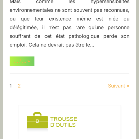
Mais comme les hypersensibilités
environnementales ne sont souvent pas reconnues,
ou que leur existence même est niée ou
délégitimée, il n’est pas rare qu’une personne
souffrant de cet état pathologique perde son
emploi. Cela ne devrait pas être le…
“Réclamation
… / …
»
à
la
CSST”
Pagination
1
2
Suivant
des
publications