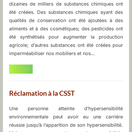
dizaines de milliers de substances chimiques ont
on
9,
EHAQ
été créées. Des substances chimiques ayant des
2022
qualités de conservation ont été ajoutées à des
aliments et à des cosmétiques; des pesticides ont
été synthétisés pour augmenter la production
agricole; d’autres substances ont été créées pour
imperméabiliser nos mobiliers et nos…
“Une
… / …
»
question
de
biologie”
Réclamation à la CSST
Une personne atteinte d’hypersensibilité
Posted
By
juin
ASEQ-
environnementale peut avoir eu une carrière
on
9,
EHAQ
réussie jusqu’à l’apparition de son hypersensibilité.
2022