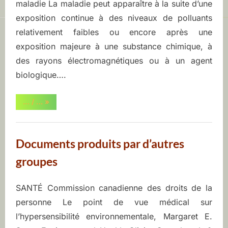
e
maladie La maladie peut apparaître à la suite d’une
exposition continue à des niveaux de polluants
n
relativement faibles ou encore après une
s
exposition majeure à une substance chimique, à
des rayons électromagnétiques ou à un agent
i
biologique….
b
“Le
… / …
»
cycle
i
des
hypersensibilités
environnementales”
l
Documents produits par d’autres
i
groupes
t
SANTÉ Commission canadienne des droits de la
Posted
By
juin
ASEQ-
é
personne Le point de vue médical sur
on
9,
EHAQ
l’hypersensibilité environnementale, Margaret E.
2022
e